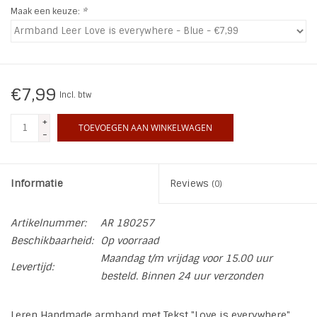
Maak een keuze:
*
INSPIRATIE
SALE
€7,99
Incl. btw
Blog
+
TOEVOEGEN AAN WINKELWAGEN
-
Informatie
Reviews
(0)
Artikelnummer:
AR 180257
Beschikbaarheid:
Op voorraad
Maandag t/m vrijdag voor 15.00 uur
Levertijd:
besteld. Binnen 24 uur verzonden
Leren Handmade armband met Tekst "Love is everywhere"