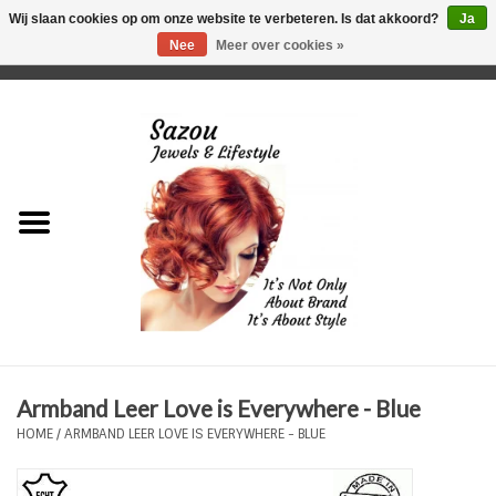
Wij slaan cookies op om onze website te verbeteren. Is dat akkoord?
Ja
Nee
Meer over cookies »
0 Artikelen - €0,00
Home
Just For Her
Just for Him
Kids Only
HORLOGES
Armband Leer Love is Everywhere - Blue
Plus Size Sieraden
HOME
/
ARMBAND LEER LOVE IS EVERYWHERE - BLUE
Enkelbandjes