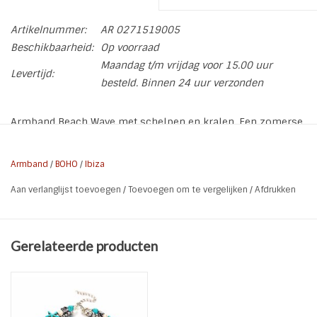
Artikelnummer:
AR 0271519005
Beschikbaarheid:
Op voorraad
Maandag t/m vrijdag voor 15.00 uur
Levertijd:
besteld. Binnen 24 uur verzonden
Armband Beach Wave met schelpen en kralen. Een zomerse
elastische armband.
* Soort: Elastische armband
Armband
/
BOHO
/
Ibiza
* Materiaal: Kralen l Schelpen l Metaal l Elastiek
Aan verlanglijst toevoegen
/
Toevoegen om te vergelijken
/
Afdrukken
* Kleur: Turquoise l Wit l Zilver
* Lengte: 18 cm
* Breedte: 2,5 cm
Gerelateerde producten
* Kenmerken: Nikkel vrij