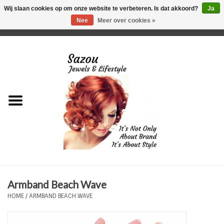
Wij slaan cookies op om onze website te verbeteren. Is dat akkoord?
Ja
Nee
Meer over cookies »
0 Artikelen - €0,00
Home
Just For Her
Just for Him
Kids Only
HORLOGES
Armband Beach Wave
Plus Size Sieraden
HOME
/
ARMBAND BEACH WAVE
Enkelbandjes