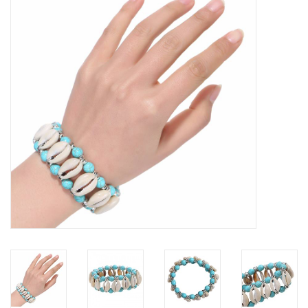
Tassen en meer
Haaraccesoires
Zonnebrillen
Fashion
ON THE BEACH
Charmin*s
Ohlala Jewels
LIFESTYLE PRODUCTEN