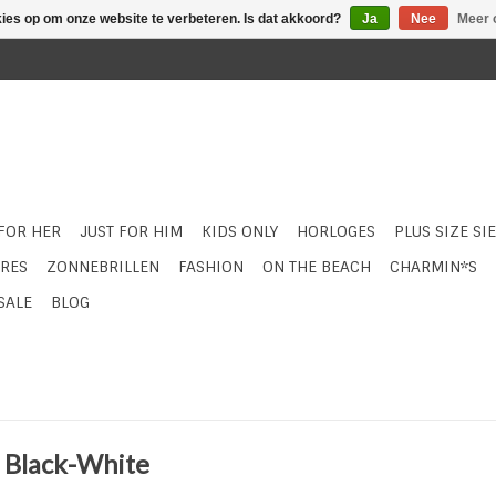
kies op om onze website te verbeteren. Is dat akkoord?
Ja
Nee
Meer 
 FOR HER
JUST FOR HIM
KIDS ONLY
HORLOGES
PLUS SIZE SI
RES
ZONNEBRILLEN
FASHION
ON THE BEACH
CHARMIN*S
SALE
BLOG
- Black-White