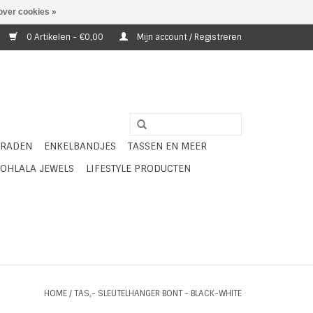
over cookies »
0 Artikelen - €0,00
Mijn account / Registreren
ERADEN
ENKELBANDJES
TASSEN EN MEER
OHLALA JEWELS
LIFESTYLE PRODUCTEN
HOME
/
TAS,- SLEUTELHANGER BONT - BLACK-WHITE