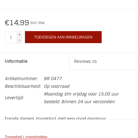
INSPIRATIE
€14,99
Incl. btw
SALE
+
TOEVOEGEN AAN WINKELWAGEN
-
Blog
Informatie
Reviews
(0)
Artikelnummer:
BR 0477
Beschikbaarheid:
Op voorraad
Maandag t/m vrijdag voor 15.00 uur
Levertijd:
besteld. Binnen 24 uur verzonden
Trendy dames zonnebril met een rood montuur
De zonnebril wordt geleverd met een beschermhoes,
zonnebril koord en brillendoekje!
Zonnebril
/
zonnebrillen