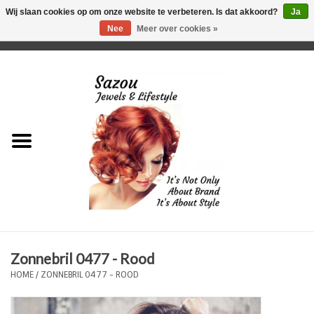
Wij slaan cookies op om onze website te verbeteren. Is dat akkoord?
Ja
Nee
Meer over cookies »
0 Artikelen - €0,00
Home
Just For Her
Just for Him
Kids Only
HORLOGES
Zonnebril 0477 - Rood
Plus Size Sieraden
HOME
/
ZONNEBRIL 0477 - ROOD
Enkelbandjes