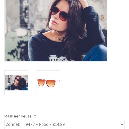
Tassen en meer
Haaraccesoires
Zonnebrillen
Fashion
ON THE BEACH
Charmin*s
Ohlala Jewels
Maak een keuze:
*
LIFESTYLE PRODUCTEN