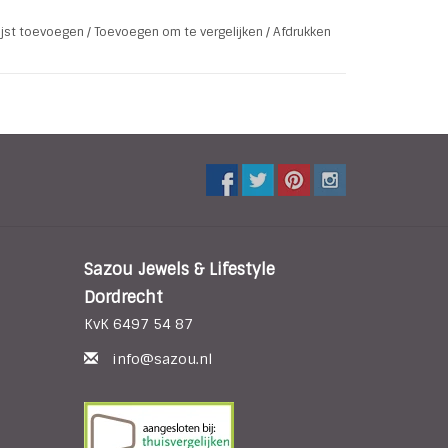
lijst toevoegen
/
Toevoegen om te vergelijken
/
Afdrukken
Sazou Jewels & Lifestyle
Dordrecht
KvK 6497 54 87
info@sazou.nl