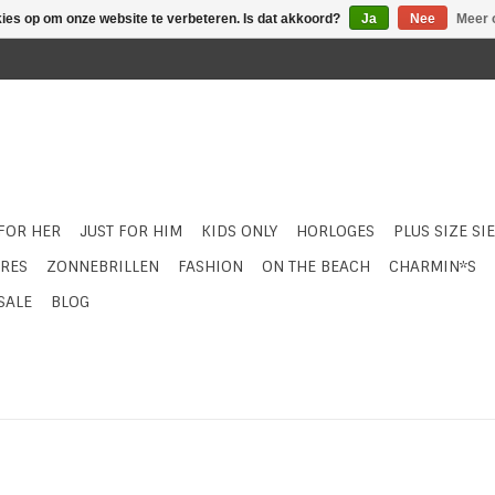
kies op om onze website te verbeteren. Is dat akkoord?
Ja
Nee
Meer 
 FOR HER
JUST FOR HIM
KIDS ONLY
HORLOGES
PLUS SIZE SI
RES
ZONNEBRILLEN
FASHION
ON THE BEACH
CHARMIN*S
SALE
BLOG