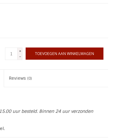
+
TOEVOEGEN AAN WINKELWAGEN
-
Reviews
(0)
15.00 uur besteld. Binnen 24 uur verzonden
el.
rmhoes, zonnebril koord en brillendoekje!