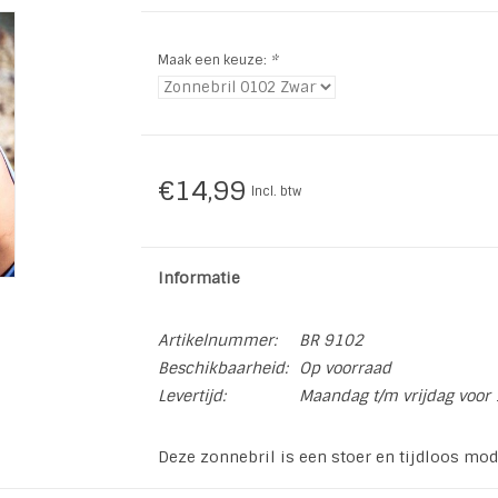
Maak een keuze:
*
€14,99
Incl. btw
Informatie
Artikelnummer:
BR 9102
Beschikbaarheid:
Op voorraad
Levertijd:
Maandag t/m vrijdag voor 
Deze zonnebril is een stoer en tijdloos mod
De zonnebril wordt geleverd met een besche