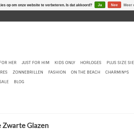
kies op om onze website te verbeteren. Is dat akkoord?
Ja
Nee
Meer 
 FOR HER
JUST FOR HIM
KIDS ONLY
HORLOGES
PLUS SIZE SI
RES
ZONNEBRILLEN
FASHION
ON THE BEACH
CHARMIN*S
SALE
BLOG
e Zwarte Glazen