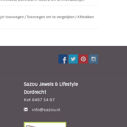
lijst toevoegen
/
Toevoegen om te vergelijken
/
Afdrukken
Sazou Jewels & Lifestyle
Dordrecht
KvK 6497 54 87
info@sazou.nl