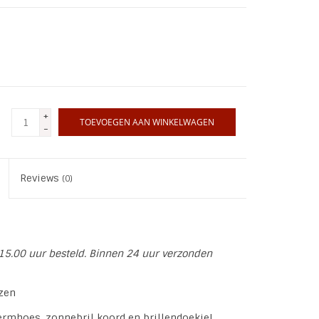
+
TOEVOEGEN AAN WINKELWAGEN
-
Reviews
(0)
15.00 uur besteld. Binnen 24 uur verzonden
zen
rmhoes, zonnebril koord en brillendoekje!