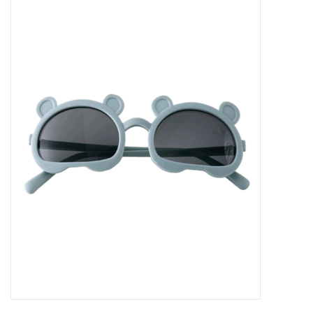
Tassen en meer
Haaraccesoires
Zonnebrillen
Fashion
ON THE BEACH
Charmin*s
Ohlala Jewels
LIFESTYLE PRODUCTEN