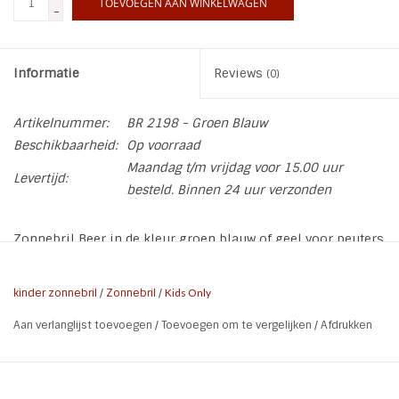
TOEVOEGEN AAN WINKELWAGEN
-
Informatie
Reviews
(0)
Artikelnummer:
BR 2198 - Groen Blauw
Beschikbaarheid:
Op voorraad
Maandag t/m vrijdag voor 15.00 uur
Levertijd:
besteld. Binnen 24 uur verzonden
Zonnebril Beer in de kleur groen blauw of geel voor peuters
en kleuters van Kids Only.
* UV-bescherming 100% UV-bescherming categorie 3
kinder zonnebril
/
Zonnebril
/
Kids Only
* Lens Type: Normaal
Aan verlanglijst toevoegen
/
Toevoegen om te vergelijken
/
Afdrukken
* Lens Kleur: Zwart
* Breedte: 12,5
* Hoogte: 5 cm incl. oortjes