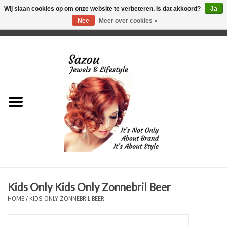
Wij slaan cookies op om onze website te verbeteren. Is dat akkoord?
Ja
Nee
Meer over cookies »
0 Artikelen - €0,00
Home
Just For Her
Just for Him
Kids Only
HORLOGES
Kids Only Kids Only Zonnebril Beer
Plus Size Sieraden
HOME
/
KIDS ONLY ZONNEBRIL BEER
Enkelbandjes