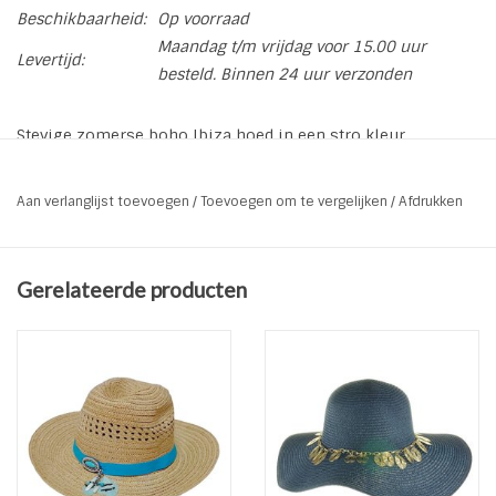
Beschikbaarheid:
Op voorraad
Maandag t/m vrijdag voor 15.00 uur
Levertijd:
besteld. Binnen 24 uur verzonden
Stevige zomerse boho Ibiza hoed in een stro kleur.
* Soort: Unisex Zomerhoed
* Kleur: Stro
Aan verlanglijst toevoegen
/
Toevoegen om te vergelijken
/
Afdrukken
* Doorsnee binnenzijde: 18 X 18 cm
* Buitenzijde: 34 X 36 cm
* Hoogte: ca 11 cm
Gerelateerde producten