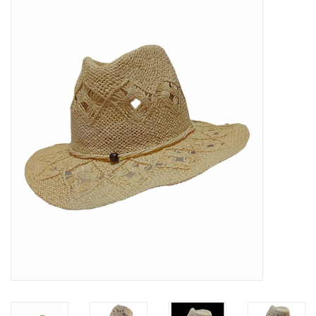
Tassen en meer
Haaraccesoires
Zonnebrillen
Fashion
ON THE BEACH
Charmin*s
Ohlala Jewels
LIFESTYLE PRODUCTEN