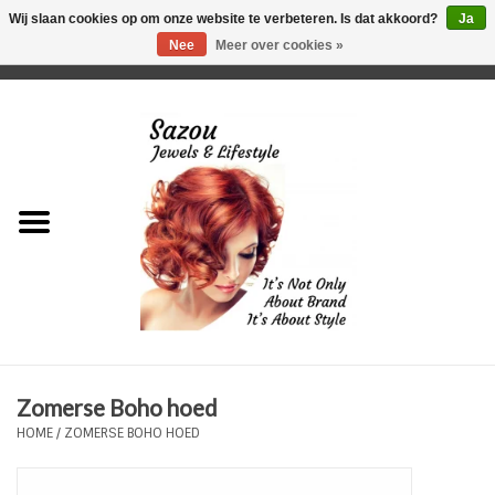
Wij slaan cookies op om onze website te verbeteren. Is dat akkoord?
Ja
Nee
Meer over cookies »
0 Artikelen - €0,00
Home
Just For Her
Just for Him
Kids Only
HORLOGES
Zomerse Boho hoed
Plus Size Sieraden
HOME
/
ZOMERSE BOHO HOED
Enkelbandjes