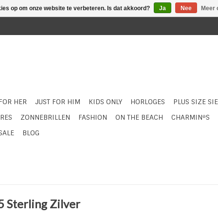
kies op om onze website te verbeteren. Is dat akkoord?
Ja
Nee
Meer 
 FOR HER
JUST FOR HIM
KIDS ONLY
HORLOGES
PLUS SIZE SI
RES
ZONNEBRILLEN
FASHION
ON THE BEACH
CHARMIN*S
SALE
BLOG
 Sterling Zilver