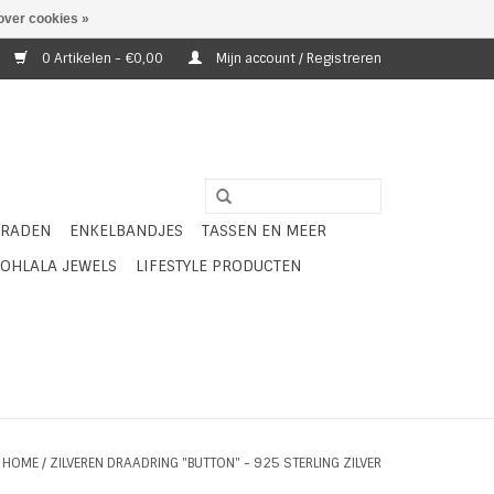
over cookies »
0 Artikelen - €0,00
Mijn account / Registreren
ERADEN
ENKELBANDJES
TASSEN EN MEER
OHLALA JEWELS
LIFESTYLE PRODUCTEN
HOME
/
ZILVEREN DRAADRING "BUTTON" - 925 STERLING ZILVER