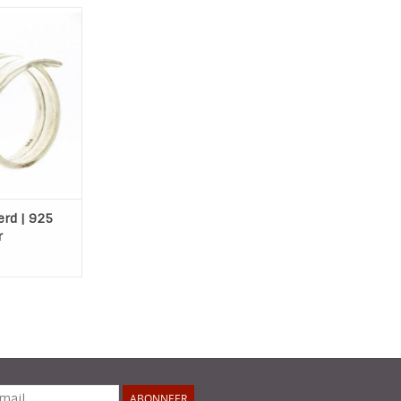
emaakte 925
gehamerde ring
ge kwaliteit
 verstelbaar.
 WINKELWAGEN
rd | 925
r
ABONNEER