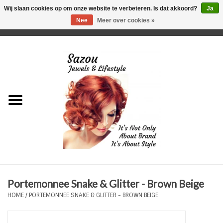
Wij slaan cookies op om onze website te verbeteren. Is dat akkoord?
Ja
Nee
Meer over cookies »
0 Artikelen - €0,00
Home
Just For Her
Just for Him
Kids Only
HORLOGES
Portemonnee Snake & Glitter - Brown Beige
Plus Size Sieraden
HOME
/
PORTEMONNEE SNAKE & GLITTER - BROWN BEIGE
Enkelbandjes