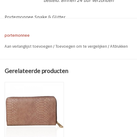
besteld. Binnen 24 uur verzonden
Portemonnee Snake & Glitter
Kleur: Brown Beige
Materiaal: PU
portemonnee
Sluiting: Rits
Aan verlanglijst toevoegen
/
Toevoegen om te vergelijken
/
Afdrukken
Kenmerken: 12 vakjes voor pasjes / 1 vak met rits / 3 open
vakken
Gerelateerde producten