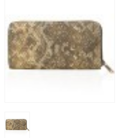
Tassen en meer
Haaraccesoires
Zonnebrillen
Fashion
ON THE BEACH
Charmin*s
Ohlala Jewels
LIFESTYLE PRODUCTEN