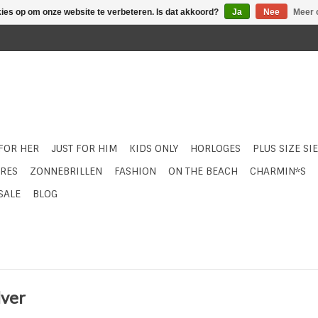
kies op om onze website te verbeteren. Is dat akkoord?
Ja
Nee
Meer 
 FOR HER
JUST FOR HIM
KIDS ONLY
HORLOGES
PLUS SIZE SI
RES
ZONNEBRILLEN
FASHION
ON THE BEACH
CHARMIN*S
SALE
BLOG
lver