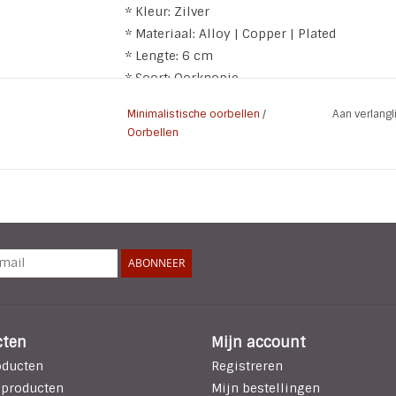
* Kleur: Zilver
* Materiaal: Alloy | Copper | Plated
* Lengte: 6 cm
* Soort: Oorknopje
Minimalistische oorbellen
/
Aan verlang
Oorbellen
ABONNEER
cten
Mijn account
oducten
Registreren
 producten
Mijn bestellingen