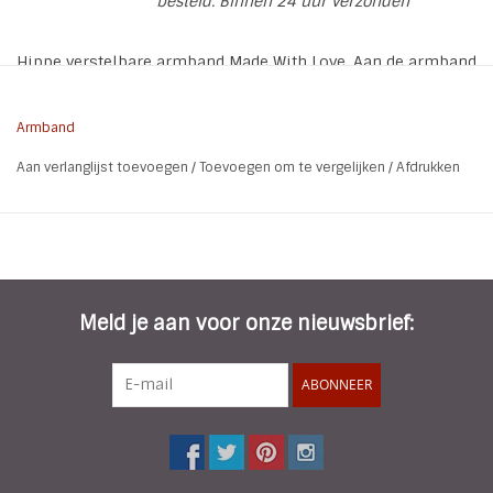
besteld. Binnen 24 uur verzonden
Hippe verstelbare armband Made With Love. Aan de armband
hangt een hartje met de tekst "Made With Love"en een
hangertje met een turquoise steentje
Armband
Aan verlanglijst toevoegen
/
Toevoegen om te vergelijken
/
Afdrukken
Kleur: Groen
Materiaal: PU / Metaal
Lengte: 17,5 of 19 cm
Breedte: 2 cm
Sluiting: Drukkers
Meld je aan voor onze nieuwsbrief:
ABONNEER