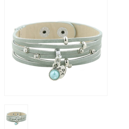
Tassen en meer
Haaraccesoires
Zonnebrillen
Fashion
ON THE BEACH
Charmin*s
Ohlala Jewels
LIFESTYLE PRODUCTEN