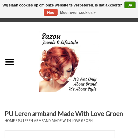
Wij slaan cookies op om onze website te verbeteren. Is dat akkoord?
Ja
Nee
Meer over cookies »
0 Artikelen - €0,00
Home
Just For Her
Just for Him
Kids Only
HORLOGES
PU Leren armband Made With Love Groen
Plus Size Sieraden
HOME
/
PU LEREN ARMBAND MADE WITH LOVE GROEN
Enkelbandjes