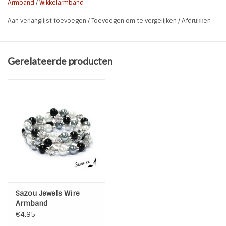
Armband
/
Wikkelarmband
daadwerkelijk is.
Aan verlanglijst toevoegen
/
Toevoegen om te vergelijken
/
Afdrukken
Soort:
Wire Wikkelarmband
Kleur:
Champaign l Zilver
Lengte:
31 cm
Gerelateerde producten
Materiaal:
Wire, Glaskralen, metalen spacers
Sazou Jewels Wire
Armband
€4,95