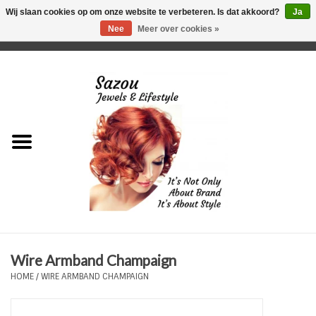
Wij slaan cookies op om onze website te verbeteren. Is dat akkoord?
Ja
Nee
Meer over cookies »
0 Artikelen - €0,00
Home
Just For Her
Just for Him
Kids Only
HORLOGES
Wire Armband Champaign
Plus Size Sieraden
HOME
/
WIRE ARMBAND CHAMPAIGN
Enkelbandjes