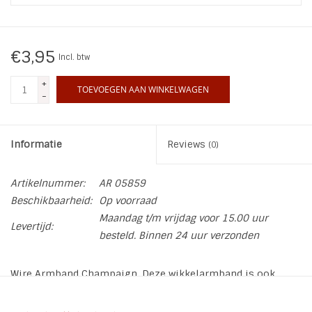
INSPIRATIE
€3,95
Incl. btw
SALE
+
TOEVOEGEN AAN WINKELWAGEN
-
Blog
Informatie
Reviews
(0)
Artikelnummer:
AR 05859
Beschikbaarheid:
Op voorraad
Maandag t/m vrijdag voor 15.00 uur
Levertijd:
besteld. Binnen 24 uur verzonden
Wire Armband Champaign. Deze wikkelarmband is ook
geschikt voor de Curvy Women
De kleur komt op de foto donkerder over dan hij