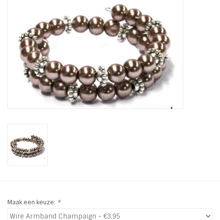
Tassen en meer
Haaraccesoires
Zonnebrillen
Fashion
ON THE BEACH
Charmin*s
Ohlala Jewels
Maak een keuze:
*
LIFESTYLE PRODUCTEN