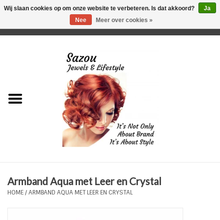
Wij slaan cookies op om onze website te verbeteren. Is dat akkoord?
Ja
Nee
Meer over cookies »
0 Artikelen - €0,00
Home
Just For Her
Just for Him
Kids Only
HORLOGES
Armband Aqua met Leer en Crystal
Plus Size Sieraden
HOME
/
ARMBAND AQUA MET LEER EN CRYSTAL
Enkelbandjes