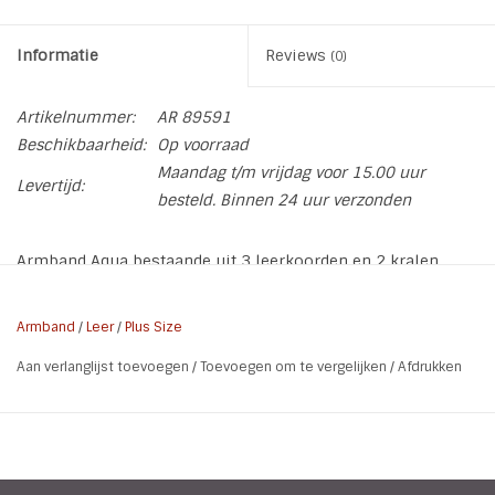
Informatie
Reviews
(0)
Artikelnummer:
AR 89591
Beschikbaarheid:
Op voorraad
Maandag t/m vrijdag voor 15.00 uur
Levertijd:
besteld. Binnen 24 uur verzonden
Armband Aqua bestaande uit 3 leerkoorden en 2 kralen
armbanden die samen komen in het slot. De armband heeft
een lengte van 19 cm.
Armband
/
Leer
/
Plus Size
* Materiaal: leer | crystal | metaal (nikkelvrij)
Aan verlanglijst toevoegen
/
Toevoegen om te vergelijken
/
Afdrukken
* Kleur: Aqua | mat zilver
* Lengte: 19 cm