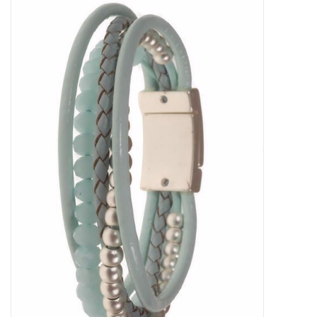
Tassen en meer
Haaraccesoires
Zonnebrillen
Fashion
ON THE BEACH
Charmin*s
Ohlala Jewels
LIFESTYLE PRODUCTEN