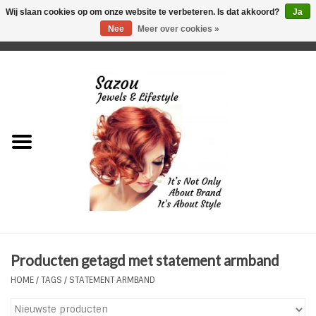
Wij slaan cookies op om onze website te verbeteren. Is dat akkoord?
Ja
Nee
Meer over cookies »
0 Artikelen - €0,00
Home
Just For Her
Just for Him
Kids Only
HORLOGES
Producten getagd met statement armband
Plus Size Sieraden
HOME
/
TAGS
/
STATEMENT ARMBAND
Enkelbandjes