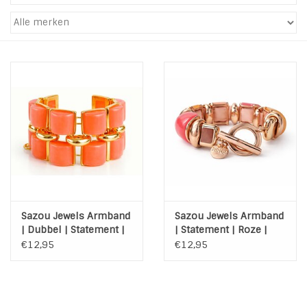
Tassen en meer
Haaraccesoires
Zonnebrillen
Fashion
ON THE BEACH
Sazou Jewels Armband
Sazou Jewels Armband
Charmin*s
| Dubbel | Statement |
| Statement | Roze |
Zacht Koraal | Goud
Zalm | Goud
€12,95
€12,95
Ohlala Jewels
LIFESTYLE PRODUCTEN