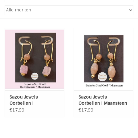
Tassen en meer
Haaraccesoires
Zonnebrillen
Fashion
ON THE BEACH
Sazou Jewels
Sazou Jewels
Charmin*s
Oorbellen |
Oorbellen | Maansteen
Rozenkwarts |
| Stainless Steel | Gold
€17,99
€17,99
Maansteen | Stainless
Ohlala Jewels
Steel | Gold
LIFESTYLE PRODUCTEN