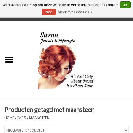
Wij slaan cookies op om onze website te verbeteren. Is dat akkoord?
Ja
Nee
Meer over cookies »
0 Artikelen - €0,00
Home
Just For Her
Just for Him
Kids Only
HORLOGES
Producten getagd met maansteen
Plus Size Sieraden
HOME
/
TAGS
/
MAANSTEEN
Enkelbandjes