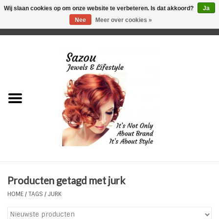
Wij slaan cookies op om onze website te verbeteren. Is dat akkoord?
Ja
Nee
Meer over cookies »
0 Artikelen - €0,00
Home
Just For Her
Just for Him
Kids Only
HORLOGES
Producten getagd met jurk
Plus Size Sieraden
HOME
/
TAGS
/
JURK
Enkelbandjes