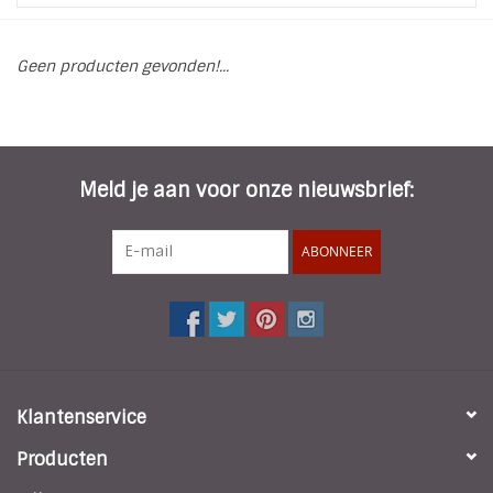
Tassen en meer
Geen producten gevonden!...
Haaraccesoires
Zonnebrillen
Meld je aan voor onze nieuwsbrief:
Fashion
ABONNEER
ON THE BEACH
Charmin*s
Ohlala Jewels
Klantenservice
Producten
LIFESTYLE PRODUCTEN