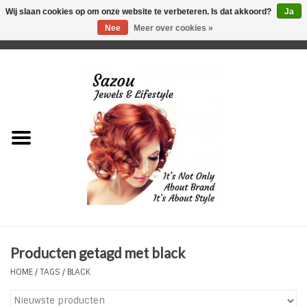
Wij slaan cookies op om onze website te verbeteren. Is dat akkoord?
Ja
Nee
Meer over cookies »
0 Artikelen - €0,00
Home
Just For Her
Just for Him
Kids Only
HORLOGES
Producten getagd met black
Plus Size Sieraden
HOME
/
TAGS
/
BLACK
Enkelbandjes