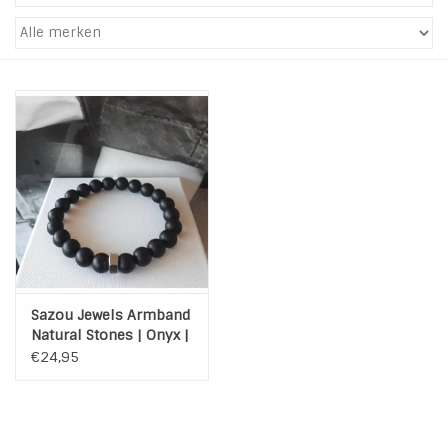
Tassen en meer
Haaraccesoires
Zonnebrillen
Fashion
ON THE BEACH
Sazou Jewels Armband
Charmin*s
Natural Stones | Onyx |
Steel | Moer | Zwart
€24,95
Ohlala Jewels
LIFESTYLE PRODUCTEN