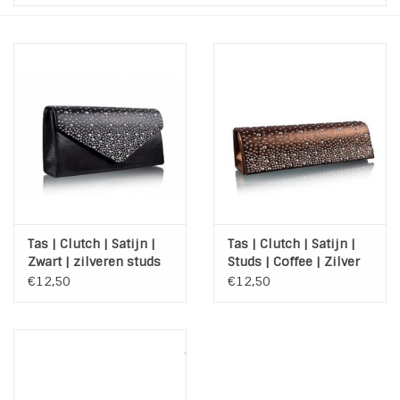
Tassen en meer
Haaraccesoires
Zonnebrillen
Fashion
ON THE BEACH
Tas | Clutch | Satijn |
Tas | Clutch | Satijn |
Zwart | zilveren studs
Studs | Coffee | Zilver
€12,50
€12,50
Charmin*s
Ohlala Jewels
LIFESTYLE PRODUCTEN