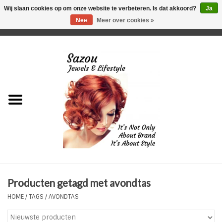
Wij slaan cookies op om onze website te verbeteren. Is dat akkoord?
Ja
Nee
Meer over cookies »
0 Artikelen - €0,00
Home
Just For Her
Just for Him
Kids Only
HORLOGES
Producten getagd met avondtas
Plus Size Sieraden
HOME
/
TAGS
/
AVONDTAS
Enkelbandjes