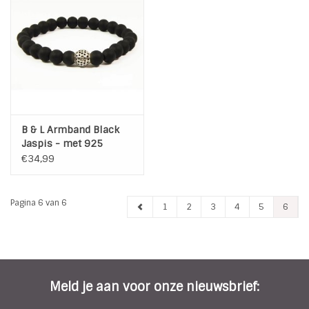
INSPIRATIE
SALE
Blog
B & L Armband Black
Jaspis - met 925
Sterling Zilveren Ton
€34,99
kraal 78-11
Pagina 6 van 6
1
2
3
4
5
6
Meld je aan voor onze nieuwsbrief: