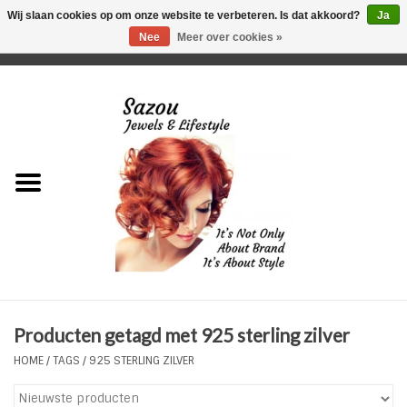
Wij slaan cookies op om onze website te verbeteren. Is dat akkoord?
Ja
Nee
Meer over cookies »
0 Artikelen - €0,00
Home
Just For Her
Just for Him
Kids Only
HORLOGES
Producten getagd met 925 sterling zilver
Plus Size Sieraden
HOME
/
TAGS
/
925 STERLING ZILVER
Enkelbandjes