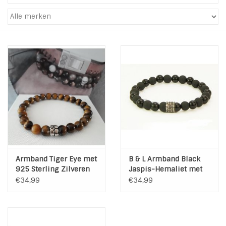
Tassen en meer
Haaraccesoires
Zonnebrillen
Fashion
ON THE BEACH
Armband Tiger Eye met
B & L Armband Black
Charmin*s
925 Sterling Zilveren
Jaspis-Hemaliet met
Ton kraal 78-10
925 Sterling Zilveren
€34,99
€34,99
ton kraal - 78-12
Ohlala Jewels
LIFESTYLE PRODUCTEN