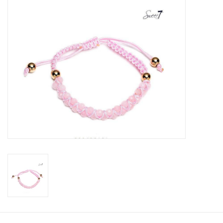
Tassen en meer
Haaraccesoires
Zonnebrillen
Fashion
ON THE BEACH
Charmin*s
Ohlala Jewels
LIFESTYLE PRODUCTEN