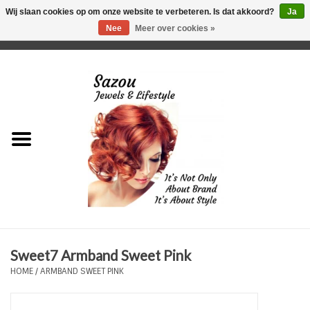
Wij slaan cookies op om onze website te verbeteren. Is dat akkoord?
Ja
Nee
Meer over cookies »
0 Artikelen - €0,00
Home
Just For Her
Just for Him
Kids Only
HORLOGES
Sweet7 Armband Sweet Pink
Plus Size Sieraden
HOME
/
ARMBAND SWEET PINK
Enkelbandjes