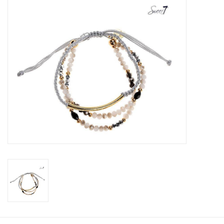
Tassen en meer
Haaraccesoires
Zonnebrillen
Fashion
ON THE BEACH
Charmin*s
Ohlala Jewels
LIFESTYLE PRODUCTEN