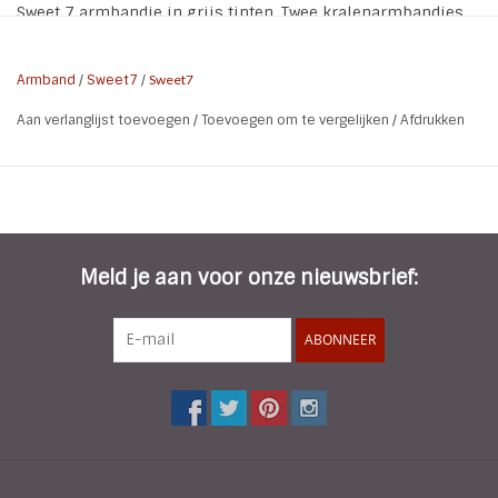
Sweet 7 armbandje in grijs tinten. Twee kralenarmbandjes
en een geknoopte bandje. Het armbandje heeft een
makkelijk verstelbare geknoopte sluiting.
Armband
/
Sweet7
/
Sweet7
Aan verlanglijst toevoegen
/
Toevoegen om te vergelijken
/
Afdrukken
* Soort: Armbandje met knoopsluiting
* Lengte: verstelbaar van 16 t/m 18 cm
* Kleur: Grijs | Goud | Wit | Zwart
* Materiaal: Koord | Kraaltjes | Metaal
* Nikkel vrij
Meld je aan voor onze nieuwsbrief:
ABONNEER