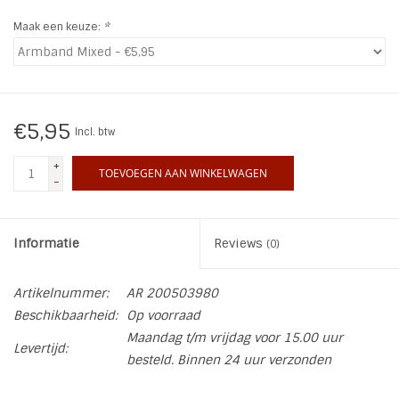
Maak een keuze:
*
INSPIRATIE
SALE
€5,95
Incl. btw
Blog
+
TOEVOEGEN AAN WINKELWAGEN
-
Informatie
Reviews
(0)
Artikelnummer:
AR 200503980
Beschikbaarheid:
Op voorraad
Maandag t/m vrijdag voor 15.00 uur
Levertijd:
besteld. Binnen 24 uur verzonden