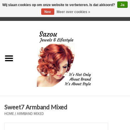
Wij slaan cookies op om onze website te verbeteren. Is dat akkoord?
Ja
Nee
Meer over cookies »
0 Artikelen - €0,00
Home
Just For Her
Just for Him
Kids Only
HORLOGES
Sweet7 Armband Mixed
Plus Size Sieraden
HOME
/
ARMBAND MIXED
Enkelbandjes