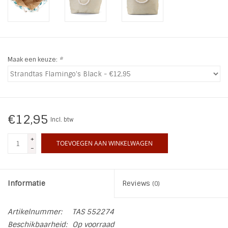
INSPIRATIE
SALE
Maak een keuze:
*
Blog
€12,95
Incl. btw
+
TOEVOEGEN AAN WINKELWAGEN
-
Informatie
Reviews
(0)
Artikelnummer:
TAS 552274
Beschikbaarheid:
Op voorraad