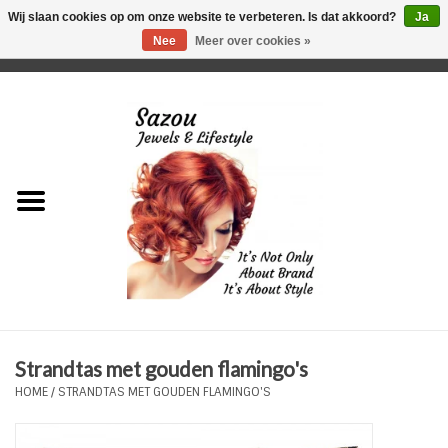
Wij slaan cookies op om onze website te verbeteren. Is dat akkoord?
Ja
Nee
Meer over cookies »
0 Artikelen - €0,00
Home
Just For Her
Just for Him
Kids Only
HORLOGES
Strandtas met gouden flamingo's
Plus Size Sieraden
HOME
/
STRANDTAS MET GOUDEN FLAMINGO'S
Enkelbandjes