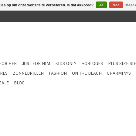
kies op om onze website te verbeteren. Is dat akkoord?
Ja
Nee
Meer 
 FOR HER
JUST FOR HIM
KIDS ONLY
HORLOGES
PLUS SIZE SI
RES
ZONNEBRILLEN
FASHION
ON THE BEACH
CHARMIN*S
SALE
BLOG