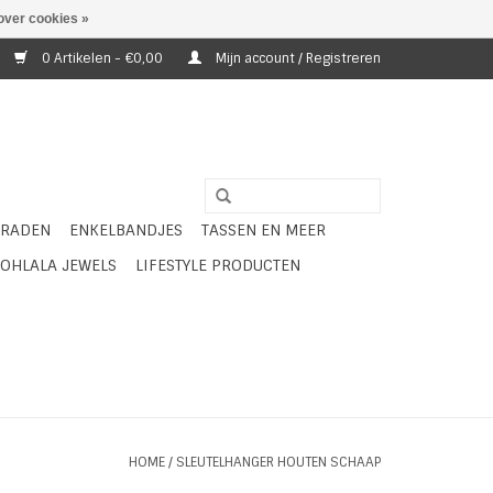
over cookies »
0 Artikelen - €0,00
Mijn account / Registreren
ERADEN
ENKELBANDJES
TASSEN EN MEER
OHLALA JEWELS
LIFESTYLE PRODUCTEN
HOME
/
SLEUTELHANGER HOUTEN SCHAAP