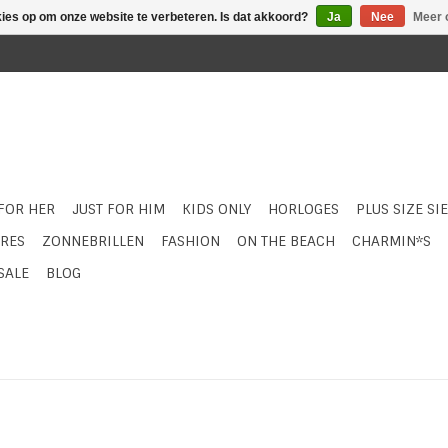
kies op om onze website te verbeteren. Is dat akkoord?
Ja
Nee
Meer 
 FOR HER
JUST FOR HIM
KIDS ONLY
HORLOGES
PLUS SIZE SI
RES
ZONNEBRILLEN
FASHION
ON THE BEACH
CHARMIN*S
SALE
BLOG