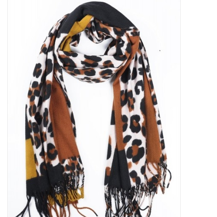
Tassen en meer
Haaraccesoires
Zonnebrillen
Fashion
ON THE BEACH
Charmin*s
Ohlala Jewels
LIFESTYLE PRODUCTEN