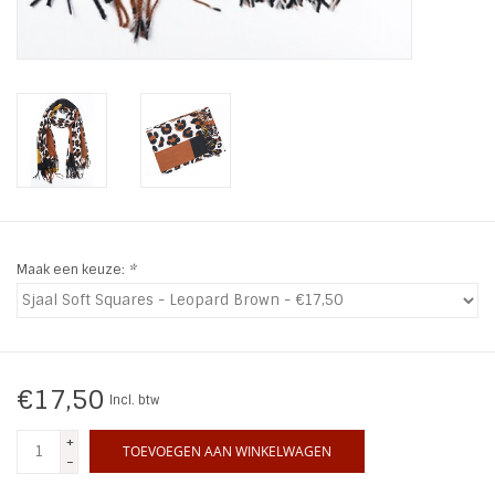
INSPIRATIE
SALE
Blog
Maak een keuze:
*
€17,50
Incl. btw
+
TOEVOEGEN AAN WINKELWAGEN
-