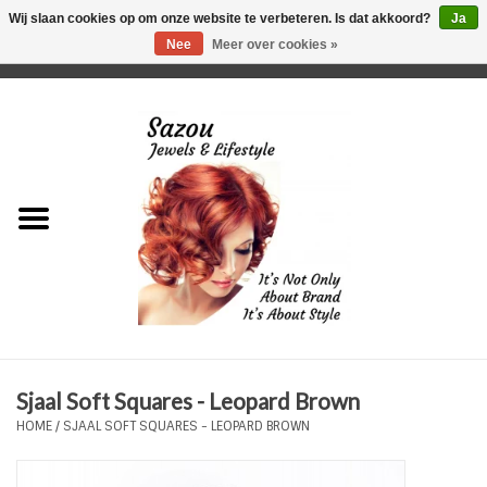
Wij slaan cookies op om onze website te verbeteren. Is dat akkoord?
Ja
Nee
Meer over cookies »
0 Artikelen - €0,00
Home
Just For Her
Just for Him
Kids Only
HORLOGES
Sjaal Soft Squares - Leopard Brown
Plus Size Sieraden
HOME
/
SJAAL SOFT SQUARES - LEOPARD BROWN
Enkelbandjes