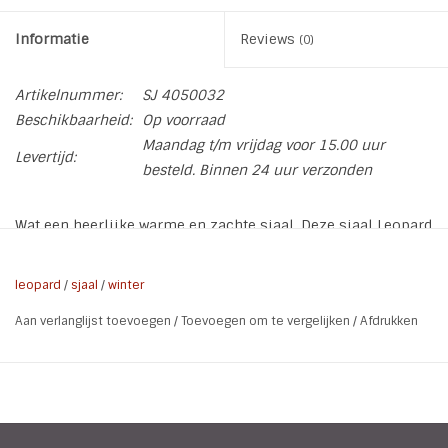
Informatie
Reviews
(0)
Artikelnummer:
SJ 4050032
Beschikbaarheid:
Op voorraad
Maandag t/m vrijdag voor 15.00 uur
Levertijd:
besteld. Binnen 24 uur verzonden
Wat een heerlijke warme en zachte sjaal. Deze sjaal Leopard
is een echte trendy Must-Have en maakt je outfit compleet.
leopard
/
sjaal
/
winter
Soort:
Sjaal
Aan verlanglijst toevoegen
/
Toevoegen om te vergelijken
/
Afdrukken
Afmeting:
180 x 70 cm
Kleur:
Bruin met beige, zwart en oker
Materiaal:
Viscose / Wol