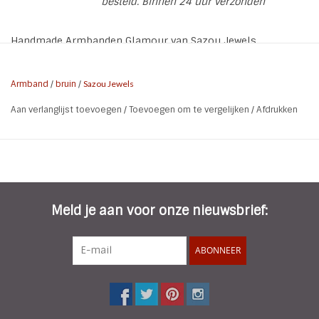
besteld. Binnen 24 uur verzonden
Handmade Armbanden Glamour van Sazou Jewels.
Kies de kleur om te bestellen
Kleur:
Armband
/
bruin
/
Sazou Jewels
OPTIE 1: Golden-Brown
Aan verlanglijst toevoegen
/
Toevoegen om te vergelijken
/
Afdrukken
OPTIE 2: Zilver
OPTIE 3: Blue
Materiaal: Facet glaskralen
Soort: Elastisch (daardoor geschikt voor polsmaat 14 tm
polsmaat 20)
Meld je aan voor onze nieuwsbrief:
Nikkel-vrij
ABONNEER