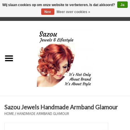
Wij slaan cookies op om onze website te verbeteren. Is dat akkoord?
Ja
Nee
Meer over cookies »
0 Artikelen - €0,00
Home
Just For Her
Just for Him
Kids Only
HORLOGES
Sazou Jewels Handmade Armband Glamour
Plus Size Sieraden
HOME
/
HANDMADE ARMBAND GLAMOUR
Enkelbandjes