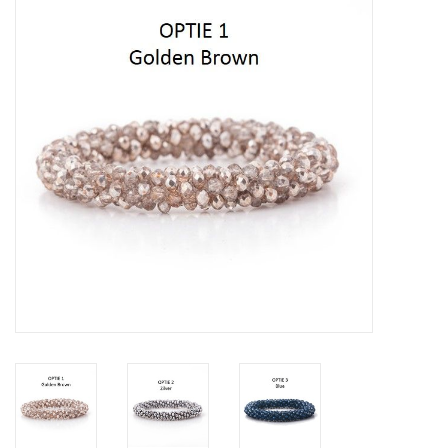
Tassen en meer
Haaraccesoires
Zonnebrillen
Fashion
ON THE BEACH
Charmin*s
Ohlala Jewels
LIFESTYLE PRODUCTEN