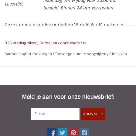
Maandag t/m vrijdag voor 15.00 uur
Levertijd:
besteld. Binnen 24 uur verzonden
Deze grappige smiley oorbellen "Purple Wink" maken je
vrolijk. De oorbellen zijn van 925 Sterling Zilver
De oorbellen worden geleverd op een kaartje met de tekst
925 sterling zilver
/
Oorbellen
/
oorstekers
/
PJ
"Hello Beautiful". Liever een ander kaartje? Laat het ons
Aan verlanglijst toevoegen
/
Toevoegen om te vergelijken
/
Afdrukken
weten!
Soort:
Oorstekers
Kleur:
Zilver / Lila
Matriaal:
925 Sterling Zilver
Afwerking:
E-Coat
Meld je aan voor onze nieuwsbrief:
Grootte:
8 x 9 mm
ABONNEER