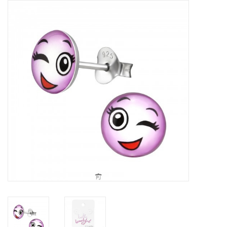
Tassen en meer
Haaraccesoires
Zonnebrillen
Fashion
ON THE BEACH
Charmin*s
Ohlala Jewels
LIFESTYLE PRODUCTEN