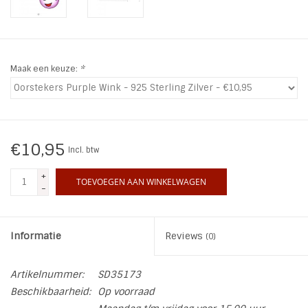
INSPIRATIE
SALE
Maak een keuze:
*
Blog
€10,95
Incl. btw
+
TOEVOEGEN AAN WINKELWAGEN
-
Informatie
Reviews
(0)
Artikelnummer:
SD35173
Beschikbaarheid:
Op voorraad