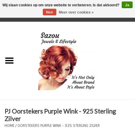
Wij slaan cookies op om onze website te verbeteren. Is dat akkoord?
Ja
Nee
Meer over cookies »
0 Artikelen - €0,00
Home
Just For Her
Just for Him
Kids Only
HORLOGES
PJ Oorstekers Purple Wink - 925 Sterling
Plus Size Sieraden
Zilver
HOME
/
OORSTEKERS PURPLE WINK - 925 STERLING ZILVER
Enkelbandjes