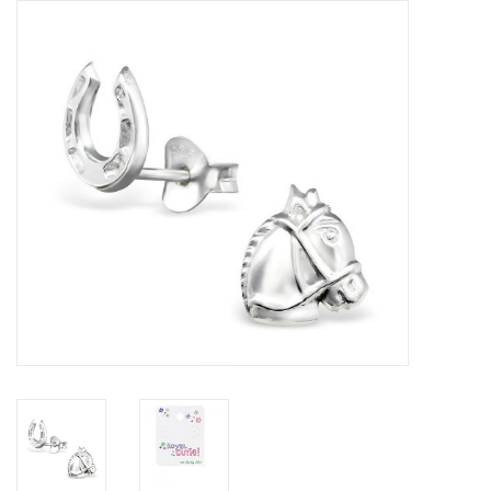
Tassen en meer
Haaraccesoires
Zonnebrillen
Fashion
ON THE BEACH
Charmin*s
Ohlala Jewels
LIFESTYLE PRODUCTEN