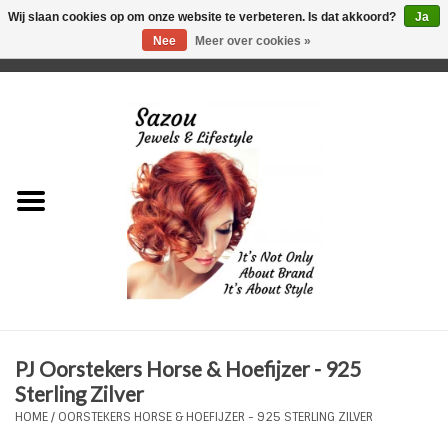
Wij slaan cookies op om onze website te verbeteren. Is dat akkoord?
Ja
Nee
Meer over cookies »
0 Artikelen - €0,00
Home
Just For Her
Just for Him
Kids Only
HORLOGES
PJ Oorstekers Horse & Hoefijzer - 925
Plus Size Sieraden
Sterling Zilver
HOME
/
OORSTEKERS HORSE & HOEFIJZER - 925 STERLING ZILVER
Enkelbandjes