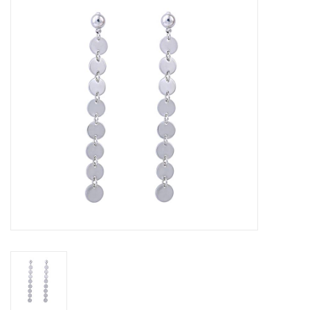
Tassen en meer
Haaraccesoires
Zonnebrillen
Fashion
ON THE BEACH
Charmin*s
Ohlala Jewels
LIFESTYLE PRODUCTEN