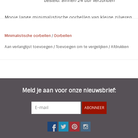
besteld. Binnen 24 uur verzonden
Mooie lange minimalistische oorbellen van kleine zilveren
muntjes.
* Materiaal: Metaal
Minimalistische oorbellen
/
Oorbellen
* Lengte: 8 cm
Aan verlanglijst toevoegen
/
Toevoegen om te vergelijken
/
Afdrukken
* Breedte: 0,8 cm
* Soort: Oorstekers
* Nikkel vrij
Meld je aan voor onze nieuwsbrief:
ABONNEER