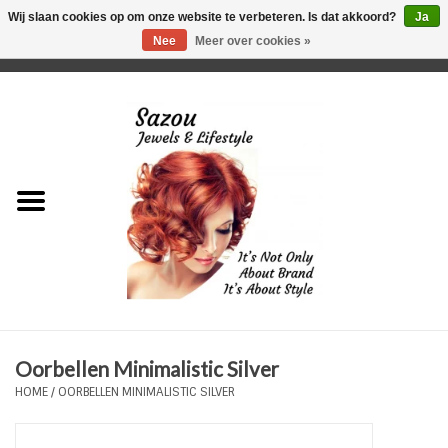
Wij slaan cookies op om onze website te verbeteren. Is dat akkoord?
Ja
Nee
Meer over cookies »
0 Artikelen - €0,00
Home
Just For Her
Just for Him
Kids Only
HORLOGES
Oorbellen Minimalistic Silver
Plus Size Sieraden
HOME
/
OORBELLEN MINIMALISTIC SILVER
Enkelbandjes