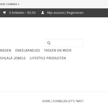
over cookies »
0 Artikelen - €0,00
Mijn account / Registreren
ERADEN
ENKELBANDJES
TASSEN EN MEER
OHLALA JEWELS
LIFESTYLE PRODUCTEN
HOME
/
OORBELLEN LET'S TWIST