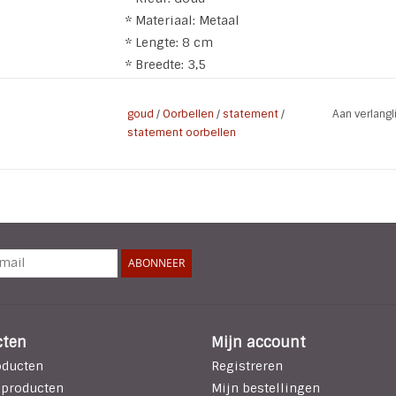
* Materiaal: Metaal
* Lengte: 8 cm
* Breedte: 3,5
* Soort: Oorstekers
goud
/
Oorbellen
/
statement
/
Aan verlang
statement oorbellen
ABONNEER
cten
Mijn account
oducten
Registreren
 producten
Mijn bestellingen