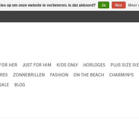
kies op om onze website te verbeteren. Is dat akkoord?
Ja
Nee
Meer 
 FOR HER
JUST FOR HIM
KIDS ONLY
HORLOGES
PLUS SIZE SI
RES
ZONNEBRILLEN
FASHION
ON THE BEACH
CHARMIN*S
SALE
BLOG