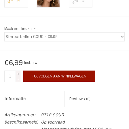
INSPIRATIE
SALE
Maak een keuze:
*
Blog
€6,99
Incl. btw
+
TOEVOEGEN AAN WINKELWAGEN
-
Informatie
Reviews
(0)
Artikelnummer:
9718 GOUD
Beschikbaarheid:
Op voorraad