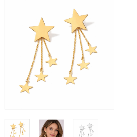
Tassen en meer
Haaraccesoires
Zonnebrillen
Fashion
ON THE BEACH
Charmin*s
Ohlala Jewels
LIFESTYLE PRODUCTEN