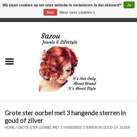
Wij slaan cookies op om onze website te verbeteren. Is dat akkoord?
Ja
Nee
Meer over cookies »
0 Artikelen - €0,00
Home
Just For Her
Just for Him
Kids Only
HORLOGES
Grote ster oorbel met 3 hangende sterren in
Plus Size Sieraden
goud of zilver
HOME
/
GROTE STER OORBEL MET 3 HANGENDE STERREN IN GOUD OF ZILVER
Enkelbandjes