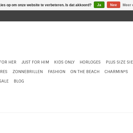
kies op om onze website te verbeteren. Is dat akkoord?
Ja
Nee
Meer 
 FOR HER
JUST FOR HIM
KIDS ONLY
HORLOGES
PLUS SIZE SI
RES
ZONNEBRILLEN
FASHION
ON THE BEACH
CHARMIN*S
SALE
BLOG