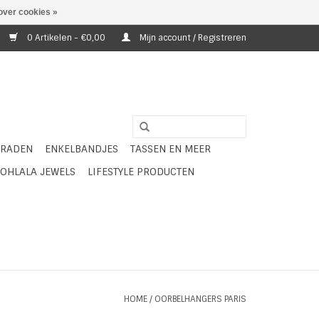
over cookies »
0 Artikelen - €0,00
Mijn account / Registreren
ERADEN
ENKELBANDJES
TASSEN EN MEER
OHLALA JEWELS
LIFESTYLE PRODUCTEN
HOME
/
OORBELHANGERS PARIS