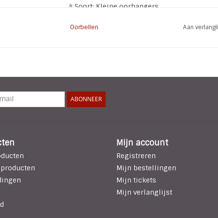
* Soort: Kleine oorhangers
* Kleur: Beige | Zilver
Oorbellen
Aan verlang
* Materiaal: Nikkelvrij
ABONNEER
cten
Mijn account
oducten
Registreren
 producten
Mijn bestellingen
dingen
Mijn tickets
Mijn verlanglijst
d