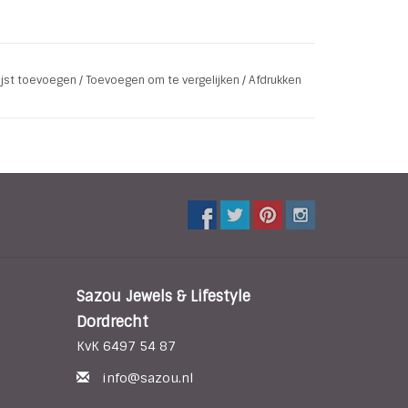
kunststof
lijst toevoegen
/
Toevoegen om te vergelijken
/
Afdrukken
r
waar om te dragen
Sazou Jewels & Lifestyle
Dordrecht
KvK 6497 54 87
info@sazou.nl