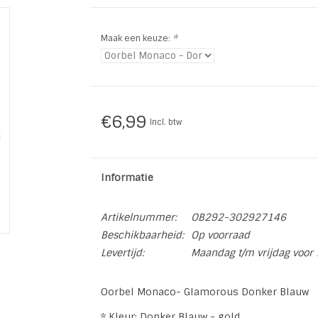
Maak een keuze:
*
€6,99
Incl. btw
Informatie
Artikelnummer:
OB292-302927146
Beschikbaarheid:
Op voorraad
Levertijd:
Maandag t/m vrijdag voor 
Oorbel Monaco- Glamorous Donker Blauw
* Kleur: Donker Blauw - gold