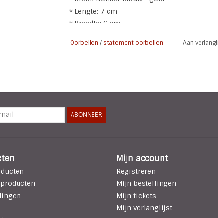
* Lengte: 7 cm
* Breedte: 6 cm
* Materiaal: metaal gold plated (nikkelvrij), 
Oorbellen
/
statement oorbellen
Aan verlang
Aan de achterzijde is de oorbel glad en zilve
De oorbellen zijn door het kunsstof niet z
ABONNEER
cten
Mijn account
oducten
Registreren
 producten
Mijn bestellingen
dingen
Mijn tickets
Mijn verlanglijst