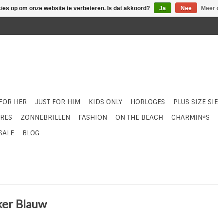
kies op om onze website te verbeteren. Is dat akkoord?
Ja
Nee
Meer 
 FOR HER
JUST FOR HIM
KIDS ONLY
HORLOGES
PLUS SIZE SI
RES
ZONNEBRILLEN
FASHION
ON THE BEACH
CHARMIN*S
SALE
BLOG
ker Blauw