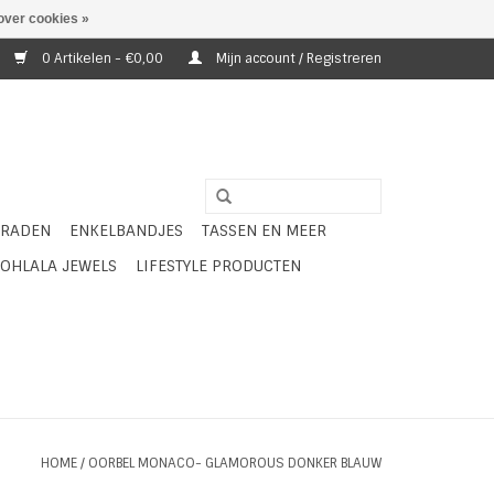
over cookies »
0 Artikelen - €0,00
Mijn account / Registreren
ERADEN
ENKELBANDJES
TASSEN EN MEER
OHLALA JEWELS
LIFESTYLE PRODUCTEN
HOME
/
OORBEL MONACO- GLAMOROUS DONKER BLAUW