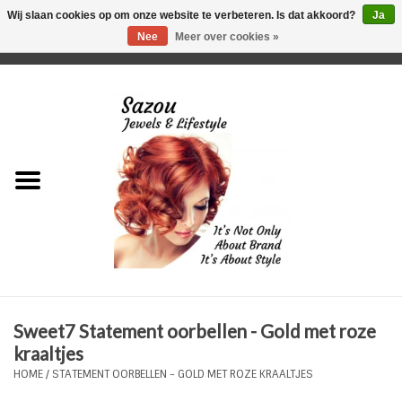
Wij slaan cookies op om onze website te verbeteren. Is dat akkoord?
Ja
Nee
Meer over cookies »
0 Artikelen - €0,00
Home
Just For Her
Just for Him
Kids Only
HORLOGES
Sweet7 Statement oorbellen - Gold met roze
Plus Size Sieraden
kraaltjes
HOME
/
STATEMENT OORBELLEN - GOLD MET ROZE KRAALTJES
Enkelbandjes