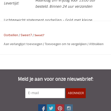
Maandag t/m vrijdag voor 15.00 uur
Levertijd:
besteld. Binnen 24 uur verzonden
Lichtgewicht statement oorbellen - Gold met kleine
kraaltjes
Oorbellen
/
Sweet7
/
Sweet7
* Grootte Oorbellen: B 5 - L 7,5 cm
Aan verlanglijst toevoegen
/
Toevoegen om te vergelijken
/
Afdrukken
* Soort: Oorhangers
* Kleur: Goud
* Materiaal: Metaal | Copper
* Gewicht: 5 gram per oorbel
Meld je aan voor onze nieuwsbrief:
ABONNEER