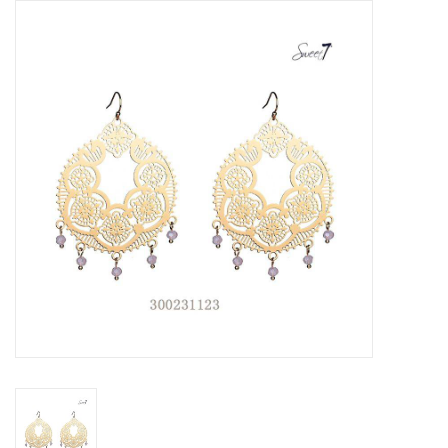
Tassen en meer
Haaraccesoires
Zonnebrillen
Fashion
ON THE BEACH
Charmin*s
Ohlala Jewels
LIFESTYLE PRODUCTEN