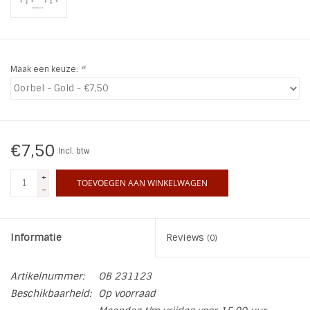
INSPIRATIE
SALE
Maak een keuze:
*
Blog
€7,50
Incl. btw
+
TOEVOEGEN AAN WINKELWAGEN
-
Informatie
Reviews
(0)
Artikelnummer:
OB 231123
Beschikbaarheid:
Op voorraad