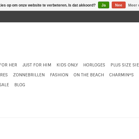
kies op om onze website te verbeteren. Is dat akkoord?
Ja
Nee
Meer 
 FOR HER
JUST FOR HIM
KIDS ONLY
HORLOGES
PLUS SIZE SI
RES
ZONNEBRILLEN
FASHION
ON THE BEACH
CHARMIN*S
SALE
BLOG