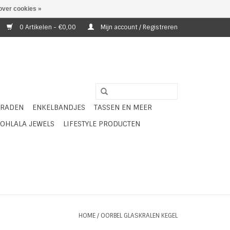
over cookies »
0 Artikelen - €0,00
Mijn account / Registreren
ERADEN
ENKELBANDJES
TASSEN EN MEER
OHLALA JEWELS
LIFESTYLE PRODUCTEN
HOME
/
OORBEL GLASKRALEN KEGEL