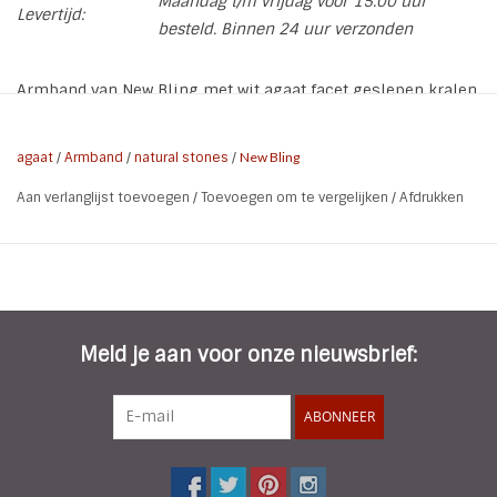
Maandag t/m vrijdag voor 15.00 uur
Levertijd:
besteld. Binnen 24 uur verzonden
Armband van New Bling met wit agaat facet geslepen kralen
een zilveren Hanger.
De armband wordt geleverd in een mooi sieradentasje van
agaat
/
Armband
/
natural stones
/
New Bling
New Bling
Aan verlanglijst toevoegen
/
Toevoegen om te vergelijken
/
Afdrukken
Kleur: Wit en Zilver
Materiaal: Zilver - Cubic Zirkonia
Hanger: Wit/8MM/Zilver
Polsmaat: 15 t/m 17 cm
Meld je aan voor onze nieuwsbrief:
ABONNEER