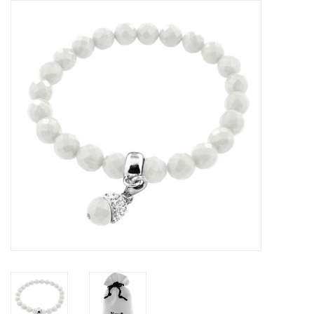
Tassen en meer
Haaraccesoires
Zonnebrillen
Fashion
ON THE BEACH
Charmin*s
Ohlala Jewels
LIFESTYLE PRODUCTEN