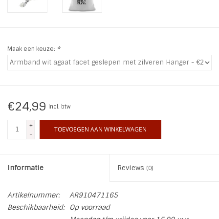
INSPIRATIE
SALE
Maak een keuze:
*
Blog
€24,99
Incl. btw
+
TOEVOEGEN AAN WINKELWAGEN
-
Informatie
Reviews
(0)
Artikelnummer:
AR910471165
Beschikbaarheid:
Op voorraad