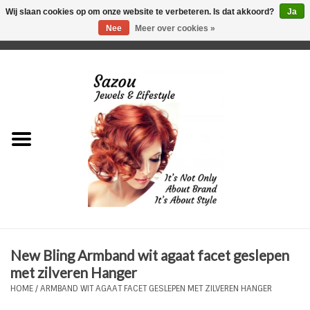
Wij slaan cookies op om onze website te verbeteren. Is dat akkoord?
Ja
Nee
Meer over cookies »
0 Artikelen - €0,00
Home
Just For Her
Just for Him
Kids Only
HORLOGES
New Bling Armband wit agaat facet geslepen
Plus Size Sieraden
met zilveren Hanger
HOME
/
ARMBAND WIT AGAAT FACET GESLEPEN MET ZILVEREN HANGER
Enkelbandjes