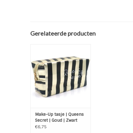
Gerelateerde producten
Zwart met goud make-up tasje
Queens Secret!
TOEVOEGEN AAN WINKELWAGEN
Make-Up tasje | Queens
Secret | Goud | Zwart
€6,75