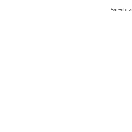
* Kleur: Off White | Goud
Aan verlang
* Formaat: 21 x 15 cm