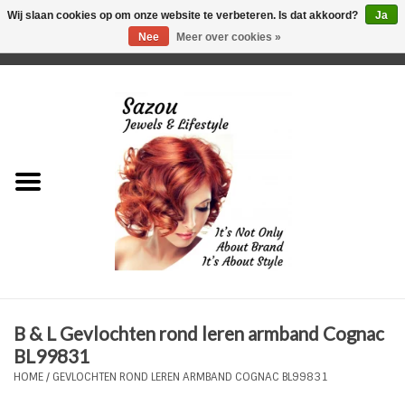
Wij slaan cookies op om onze website te verbeteren. Is dat akkoord?
Ja
Nee
Meer over cookies »
0 Artikelen - €0,00
Home
Just For Her
Just for Him
Kids Only
HORLOGES
B & L Gevlochten rond leren armband Cognac
Plus Size Sieraden
BL99831
HOME
/
GEVLOCHTEN ROND LEREN ARMBAND COGNAC BL99831
Enkelbandjes