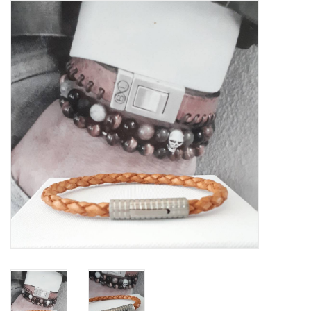
Tassen en meer
Haaraccesoires
Zonnebrillen
Fashion
ON THE BEACH
Charmin*s
Ohlala Jewels
LIFESTYLE PRODUCTEN