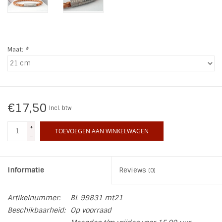
INSPIRATIE
SALE
Maat:
*
Blog
€17,50
Incl. btw
+
TOEVOEGEN AAN WINKELWAGEN
-
Informatie
Reviews
(0)
Artikelnummer:
BL 99831 mt21
Beschikbaarheid:
Op voorraad