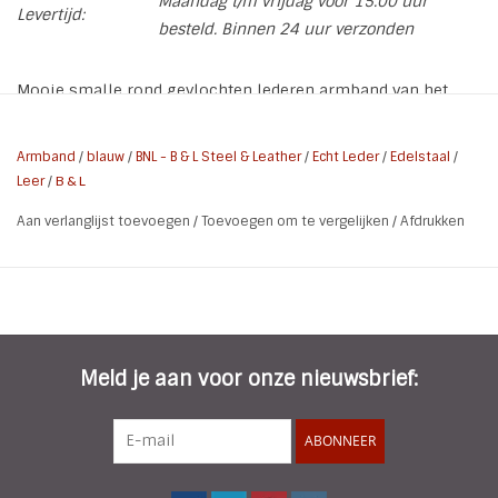
Maandag t/m vrijdag voor 15.00 uur
Levertijd:
besteld. Binnen 24 uur verzonden
Mooie smalle rond gevlochten lederen armband van het
merk B & L Steel & Leather.
* Maat: 22 cm
Armband
/
blauw
/
BNL - B & L Steel & Leather
/
Echt Leder
/
Edelstaal
/
Leer
/
B & L
* Kleur: Cognac | Zilver
* Doorsnee band: 0,7 cm
Aan verlanglijst toevoegen
/
Toevoegen om te vergelijken
/
Afdrukken
* Slot: Magneet,- klikslot
* Materiaal: Echt Leder | Stainless Steel 316L
Meet voor de maat de omtrek achter de knobbel op de pols
van af de hand gezien. Je telt daar afhankelijk van wat je
prettig vind 1 tot 2 cm bij op en je hebt de juiste maat.
Meld je aan voor onze nieuwsbrief:
ABONNEER