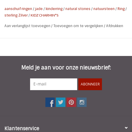
aanschuif ringen
/
jade
/
kinderring
/
natural stones
/
natuursteen
/
Ring
/
sterling Zilver
/
KIDZ CHARMIN*S
Aan verlanglijst toevoegen
/
Toevoegen om te vergelijken
/
Afdrukken
Meld je aan voor onze nieuwsbrief:
ABONNEER
Klantenservice