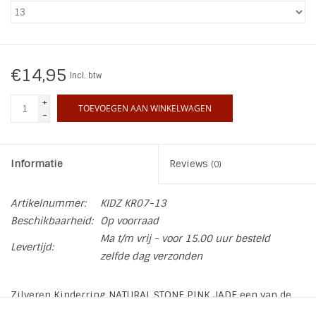
INSPIRATIE
SALE
€14,95
Incl. btw
+
Blog
TOEVOEGEN AAN WINKELWAGEN
-
Informatie
Reviews
(0)
Artikelnummer:
KIDZ KR07-13
Beschikbaarheid:
Op voorraad
Ma t/m vrij - voor 15.00 uur besteld
Levertijd:
zelfde dag verzonden
Zilveren Kinderring NATURAL STONE PINK JADE een van de
bestsellers van Kidz by Charmin*s