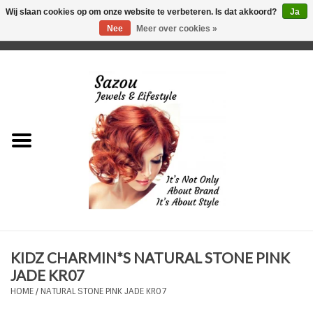
Wij slaan cookies op om onze website te verbeteren. Is dat akkoord?
Ja
Nee
Meer over cookies »
0 Artikelen - €0,00
Home
Just For Her
Just for Him
Kids Only
HORLOGES
KIDZ CHARMIN*S NATURAL STONE PINK
Plus Size Sieraden
JADE KR07
HOME
/
NATURAL STONE PINK JADE KR07
Enkelbandjes