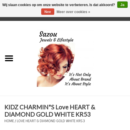
Wij slaan cookies op om onze website te verbeteren. Is dat akkoord?
Ja
Nee
Meer over cookies »
0 Artikelen - €0,00
Home
Just For Her
Just for Him
Kids Only
HORLOGES
KIDZ CHARMIN*S Love HEART &
Plus Size Sieraden
DIAMOND GOLD WHITE KR53
HOME
/
LOVE HEART & DIAMOND GOLD WHITE KR53
Enkelbandjes