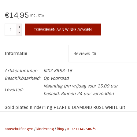
INSPIRATIE
€14,95
Incl. btw
+
SALE
TOEVOEGEN AAN WINKELWAGEN
-
Blog
Informatie
Reviews
(0)
Artikelnummer:
KIDZ KR53-15
Beschikbaarheid:
Op voorraad
Maandag t/m vrijdag voor 15.00 uur
Levertijd:
besteld. Binnen 24 uur verzonden
Gold plated Kinderring HEART & DIAMOND ROSE WHITE uit
LOVE van Kidz by Charmin*s
aanschuif ringen
/
kinderring
/
Ring
/
KIDZ CHARMIN*S