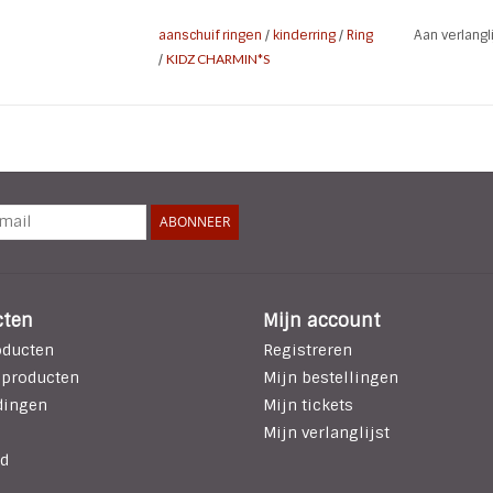
aanschuif ringen
/
kinderring
/
Ring
Aan verlang
/
KIDZ CHARMIN*S
ABONNEER
cten
Mijn account
oducten
Registreren
 producten
Mijn bestellingen
dingen
Mijn tickets
Mijn verlanglijst
d