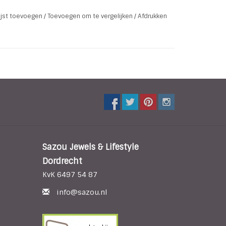
lijst toevoegen
/
Toevoegen om te vergelijken
/
Afdrukken
Sazou Jewels & Lifestyle
Dordrecht
KvK 6497 54 87
info@sazou.nl