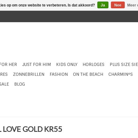
kies op om onze website te verbeteren. Is dat akkoord?
Ja
Nee
Meer 
 FOR HER
JUST FOR HIM
KIDS ONLY
HORLOGES
PLUS SIZE SI
RES
ZONNEBRILLEN
FASHION
ON THE BEACH
CHARMIN*S
SALE
BLOG
L LOVE GOLD KR55