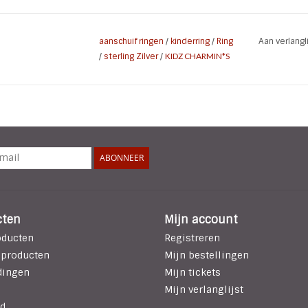
aanschuif ringen
/
kinderring
/
Ring
Aan verlang
/
sterling Zilver
/
KIDZ CHARMIN*S
ABONNEER
cten
Mijn account
oducten
Registreren
 producten
Mijn bestellingen
dingen
Mijn tickets
Mijn verlanglijst
d