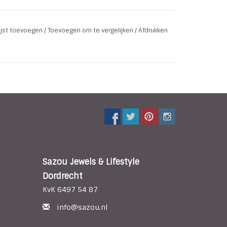
lijst toevoegen
/
Toevoegen om te vergelijken
/
Afdrukken
Sazou Jewels & Lifestyle
Dordrecht
KvK 6497 54 87
info@sazou.nl