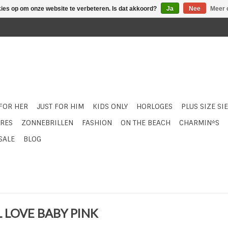
kies op om onze website te verbeteren. Is dat akkoord?
Ja
Nee
Meer 
 FOR HER
JUST FOR HIM
KIDS ONLY
HORLOGES
PLUS SIZE SI
RES
ZONNEBRILLEN
FASHION
ON THE BEACH
CHARMIN*S
SALE
BLOG
L LOVE BABY PINK