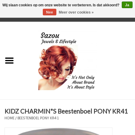
Wij slaan cookies op om onze website te verbeteren. Is dat akkoord?
Ja
Nee
Meer over cookies »
0 Artikelen - €0,00
Home
Just For Her
Just for Him
Kids Only
HORLOGES
KIDZ CHARMIN*S Beestenboel PONY KR41
Plus Size Sieraden
HOME
/
BEESTENBOEL PONY KR41
Enkelbandjes