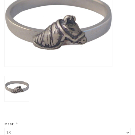
Tassen en meer
Haaraccesoires
Zonnebrillen
Fashion
ON THE BEACH
Charmin*s
Ohlala Jewels
Maat:
*
LIFESTYLE PRODUCTEN