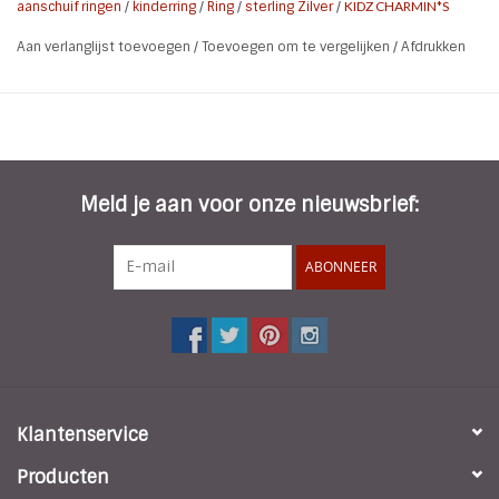
aanschuif ringen
/
kinderring
/
Ring
/
sterling Zilver
/
KIDZ CHARMIN*S
Aan verlanglijst toevoegen
/
Toevoegen om te vergelijken
/
Afdrukken
Meld je aan voor onze nieuwsbrief:
ABONNEER
Klantenservice
Producten