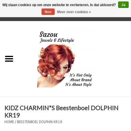
Wij slaan cookies op om onze website te verbeteren. Is dat akkoord?
Ja
Nee
Meer over cookies »
0 Artikelen - €0,00
Home
Just For Her
Just for Him
Kids Only
HORLOGES
KIDZ CHARMIN*S Beestenboel DOLPHIN
Plus Size Sieraden
KR19
HOME
/
BEESTENBOEL DOLPHIN KR19
Enkelbandjes