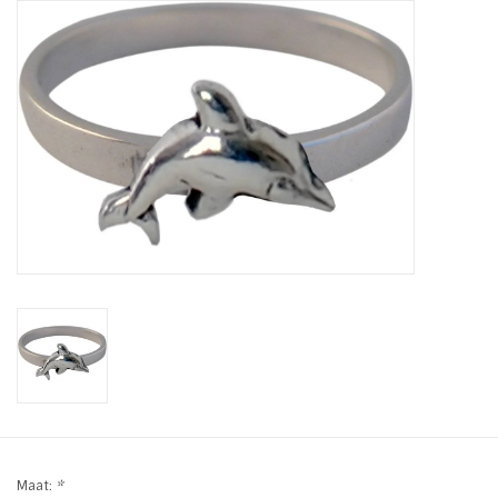
Tassen en meer
Haaraccesoires
Zonnebrillen
Fashion
ON THE BEACH
Charmin*s
Ohlala Jewels
LIFESTYLE PRODUCTEN
Maat:
*