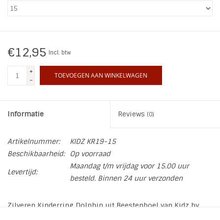
INSPIRATIE
SALE
€12,95
Incl. btw
+
Blog
TOEVOEGEN AAN WINKELWAGEN
-
Informatie
Reviews
(0)
Artikelnummer:
KIDZ KR19-15
Beschikbaarheid:
Op voorraad
Maandag t/m vrijdag voor 15.00 uur
Levertijd:
besteld. Binnen 24 uur verzonden
Zilveren Kinderring Dolphin uit Beestenboel van Kidz by
Charmin*s