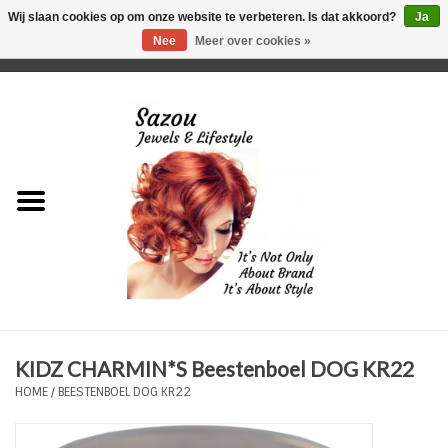
Wij slaan cookies op om onze website te verbeteren. Is dat akkoord?
Ja
Nee
Meer over cookies »
0 Artikelen - €0,00
Home
Just For Her
Just for Him
Kids Only
HORLOGES
KIDZ CHARMIN*S Beestenboel DOG KR22
Plus Size Sieraden
HOME
/
BEESTENBOEL DOG KR22
Enkelbandjes