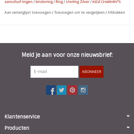
aanschuif ringen
/
kinderring
/
Ring
/
sterling Zilver
/
KIDZ CHARMIN*S
Aan verlanglijst toevoegen
/
Toevoegen om te vergelijken
/
Afdrukken
Meld je aan voor onze nieuwsbrief:
ABONNEER
Klantenservice
Producten