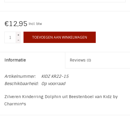
INSPIRATIE
€12,95
Incl. btw
SALE
+
TOEVOEGEN AAN WINKELWAGEN
-
Blog
Informatie
Reviews
(0)
Artikelnummer:
KIDZ KR22-15
Beschikbaarheid:
Op voorraad
Zilveren Kinderring Dolphin uit Beestenboel van Kidz by
Charmin*s