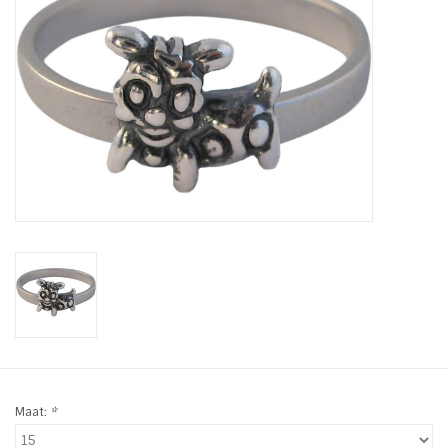
Tassen en meer
Haaraccesoires
Zonnebrillen
Fashion
ON THE BEACH
Charmin*s
Ohlala Jewels
Maat:
*
LIFESTYLE PRODUCTEN