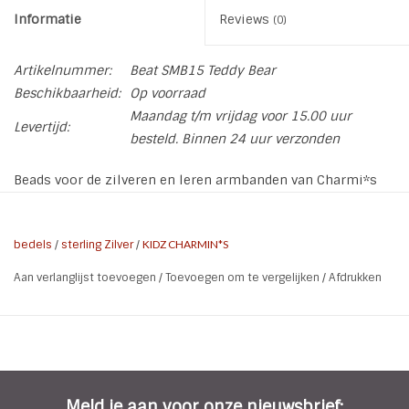
Informatie
Reviews
(0)
Artikelnummer:
Beat SMB15 Teddy Bear
Beschikbaarheid:
Op voorraad
Maandag t/m vrijdag voor 15.00 uur
Levertijd:
besteld. Binnen 24 uur verzonden
Beads voor de zilveren en leren armbanden van Charmi*s
By Kidz in allerlei leuke kleuren en figuurtjes
bedels
/
sterling Zilver
/
KIDZ CHARMIN*S
Aan verlanglijst toevoegen
/
Toevoegen om te vergelijken
/
Afdrukken
Meld je aan voor onze nieuwsbrief: