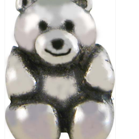
Tassen en meer
Haaraccesoires
Zonnebrillen
Fashion
ON THE BEACH
Charmin*s
Ohlala Jewels
LIFESTYLE PRODUCTEN