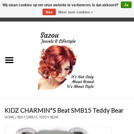
Wij slaan cookies op om onze website te verbeteren. Is dat akkoord?
Ja
Nee
Meer over cookies »
0 Artikelen - €0,00
Home
Just For Her
Just for Him
Kids Only
HORLOGES
KIDZ CHARMIN*S Beat SMB15 Teddy Bear
Plus Size Sieraden
HOME
/
BEAT SMB15 TEDDY BEAR
Enkelbandjes