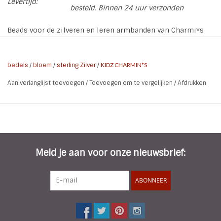
Levertijd:
besteld. Binnen 24 uur verzonden
Beads voor de zilveren en leren armbanden van Charmi*s
By Kidz in allerlei leuke kleuren en figuurtjes
bedels
/
bloem
/
sterling Zilver
/
KIDZ CHARMIN*S
Aan verlanglijst toevoegen
/
Toevoegen om te vergelijken
/
Afdrukken
Meld je aan voor onze nieuwsbrief:
ABONNEER