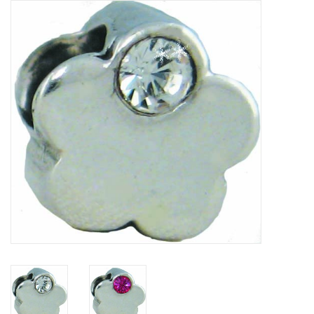
Tassen en meer
Haaraccesoires
Zonnebrillen
Fashion
ON THE BEACH
Charmin*s
Ohlala Jewels
LIFESTYLE PRODUCTEN