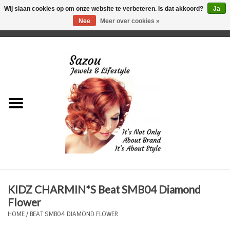
Wij slaan cookies op om onze website te verbeteren. Is dat akkoord?
Ja
Nee
Meer over cookies »
0 Artikelen - €0,00
Home
Just For Her
Just for Him
Kids Only
HORLOGES
KIDZ CHARMIN*S Beat SMB04 Diamond
Plus Size Sieraden
Flower
HOME
/
BEAT SMB04 DIAMOND FLOWER
Enkelbandjes