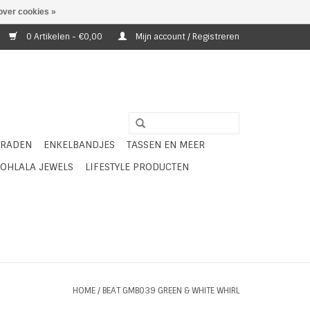
over cookies »
0 Artikelen - €0,00
Mijn account / Registreren
ERADEN
ENKELBANDJES
TASSEN EN MEER
OHLALA JEWELS
LIFESTYLE PRODUCTEN
HOME
/
BEAT GMB039 GREEN & WHITE WHIRL