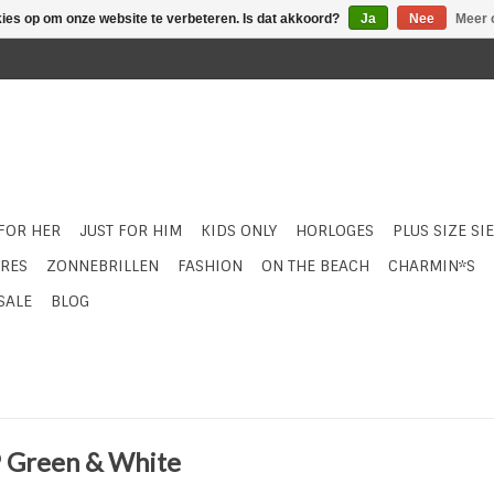
kies op om onze website te verbeteren. Is dat akkoord?
Ja
Nee
Meer 
 FOR HER
JUST FOR HIM
KIDS ONLY
HORLOGES
PLUS SIZE SI
RES
ZONNEBRILLEN
FASHION
ON THE BEACH
CHARMIN*S
SALE
BLOG
Green & White