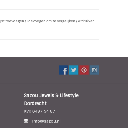
lijst toevoegen
/
Toevoegen om te vergelijken
/
Afdrukken
Sazou Jewels & Lifestyle
Dordrecht
KvK 6497 54 87
info@sazou.nl