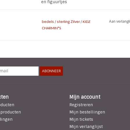
en figuurtjes
Aan verlang
bedels
/
sterling Zilver
/
KIDZ
CHARMIN*S
ABONNEER
cten
Mijn account
oducten
Registreren
 producten
Mijn bestellingen
dingen
Mijn tickets
Mijn verlanglijst