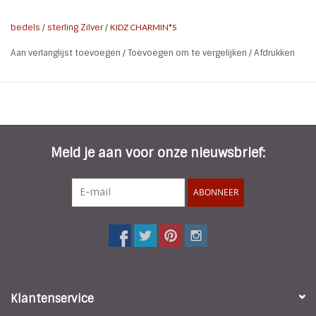
bedels
/
sterling Zilver
/
KIDZ CHARMIN*S
Aan verlanglijst toevoegen
/
Toevoegen om te vergelijken
/
Afdrukken
Meld je aan voor onze nieuwsbrief:
ABONNEER
Klantenservice