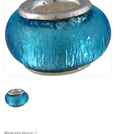
Tassen en meer
Haaraccesoires
Zonnebrillen
Fashion
ON THE BEACH
Charmin*s
Ohlala Jewels
LIFESTYLE PRODUCTEN
Maak een keuze:
*