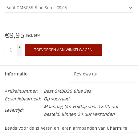
INSPIRATIE
SALE
€9,95
Incl. btw
Blog
+
TOEVOEGEN AAN WINKELWAGEN
-
Informatie
Reviews
(0)
Artikelnummer:
Beat GMB035 Blue Sea
Beschikbaarheid:
Op voorraad
Maandag t/m vrijdag voor 15.00 uur
Levertijd:
besteld. Binnen 24 uur verzonden
Beads voor de zilveren en leren armbanden van Charmi*s
By Kidz in allerlei leuke kleuren en figuurtjes