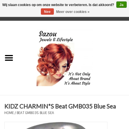
Wij slaan cookies op om onze website te verbeteren. Is dat akkoord?
Ja
Nee
Meer over cookies »
0 Artikelen - €0,00
Home
Just For Her
Just for Him
Kids Only
HORLOGES
KIDZ CHARMIN*S Beat GMB035 Blue Sea
Plus Size Sieraden
HOME
/
BEAT GMB035 BLUE SEA
Enkelbandjes